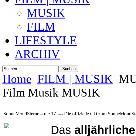
MUSIK
FILM
LIFESTYLE
ARCHIV
Suchen
Home
FILM | MUSIK
MU
Film Musik MUSIK
SonneMondSterne – die 17. --- Die offizielle CD zum SonneMondSte
Das
alljährlich