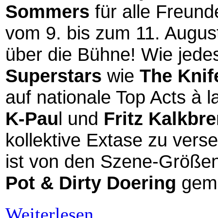
Sommers
für alle Freun
vom 9. bis zum 11. Augus
über die Bühne! Wie jedes
Superstars
wie
The Knif
auf nationale Top Acts à 
K-Pau
l und
Fritz Kalkbr
kollektive Extase zu vers
ist von den Szene-Größen
Pot & Dirty Doering
gemi
Weiterlesen...