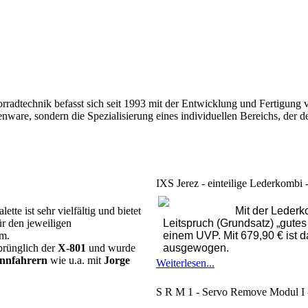
adtechnik befasst sich seit 1993 mit der Entwicklung und Fertigung v
enware, sondern die Spezialisierung eines individuellen Bereichs, der 
IXS Jerez - einteilige Lederkombi -
ette ist sehr vielfältig und bietet
Mit der Lederk
r den jeweiligen
Leitspruch (Grundsatz) „gutes
lm.
einem UVP. Mit 679,90 € ist 
prünglich der
X-801
und wurde
ausgewogen.
nnfahrern
wie u.a. mit
Jorge
Weiterlesen...
S R M 1 - Servo Remove Modu