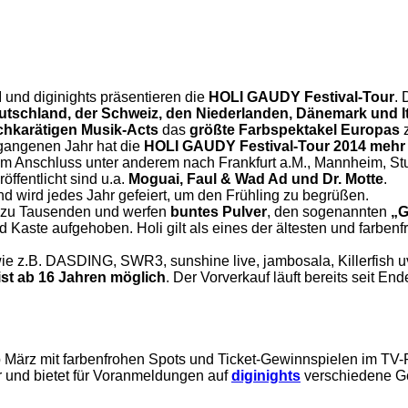
I und diginights präsentieren die
HOLI GAUDY Festival-Tour
. 
utschland, der Schweiz, den Niederlanden, Dänemark und It
chkarätigen Musik-Acts
das
größte Farbspektakel Europas
z
gangenen Jahr hat die
HOLI GAUDY Festival-Tour 2014 mehr 
t im Anschluss unter anderem nach Frankfurt a.M., Mannheim, 
öffentlicht sind u.a.
Moguai, Faul & Wad Ad und Dr. Motte
.
und wird jedes Jahr gefeiert, um den Frühling zu begrüßen.
 zu Tausenden und werfen
buntes Pulver
, den sogenannten
„G
d Kaste aufgehoben. Holi gilt als eines der ältesten und farbe
wie z.B. DASDING, SWR3, sunshine live, jambosala, Killerfish u
ist ab 16 Jahren möglich
. Der Vorverkauf läuft bereits seit E
ab März mit farbenfrohen Spots und Ticket-Gewinnspielen im TV
r und bietet für Voranmeldungen auf
diginights
verschiedene Ge