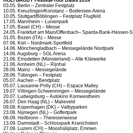
HOLI GAUDY Festival-Tour Dates 2014
03.05. Berlin – Zentraler Festplatz
10.05. Kreuzlingen/Konstanz – Bodensee-Arena
10.05. Stuttgart/Böblingen – Festplatz Flugfeld
17.05. Mannheim – Luisenpark
17.05. Basel (CH) – Messe
24.05. Frankfurt am Main/Offenbach– Sparda-Bank-Hessen-S
31.05. Bozen (ITA) – Messe
07.06. Kiel – Nordmark-Sportfeld
14.06. Mönchengladbach – Messegelände Nordpark
14.06. Augsburg – SGL Arena
21.06. Emsdetten (Münsterland) – Alte Klärwerke
21.06. Arnheim (NL) – Rijnhal
28.06. Mainz – Messegelände
28.06. Tübingen – Festplatz
05.07. Aachen – Bendplatz
05.07. Lausanne-Prilly (CH) – Espace Malley
19.07. Villingen-Schwenningen – Messegelände
20.07. Ludwigsburg – Autokino Kornwestheim
26.07. Den Haag (NL) – Malieveld
09.08. Kopenhagen (DK) – Valbyparken
23.08. Nijmegen (NL) – Goffertpark
06.09. Heilbronn – Theresienwiese
13.09. Darmstadt – Schlosspark Kranichstein
27.09. Luzern (CH) – Mooshüliplatz, Emmen