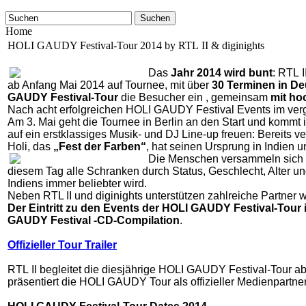
Suchen
Home
HOLI GAUDY Festival-Tour 2014 by RTL II & diginights
Das
Jahr 2014 wird bunt
: RTL I
ab Anfang Mai 2014 auf Tournee, mit über
30 Terminen in De
GAUDY Festival-Tour
die Besucher ein , gemeinsam
mit ho
Nach acht erfolgreichen HOLI GAUDY Festival Events im ver
Am 3. Mai geht die Tournee in Berlin an den Start und komm
auf ein erstklassiges Musik- und DJ Line-up freuen: Bereits ver
Holi, das
„Fest der Farben“
, hat seinen Ursprung in Indien 
Die Menschen versammeln sich
diesem Tag alle Schranken durch Status, Geschlecht, Alter un
Indiens immer beliebter wird.
Neben RTL II und diginights unterstützen zahlreiche Partner 
Der Eintritt zu den Events der HOLI GAUDY Festival-Tour 
GAUDY Festival -CD-Compilation
.
Offizieller Tour Trailer
RTL II begleitet die diesjährige HOLI GAUDY Festival-Tour 
präsentiert die HOLI GAUDY Tour als offizieller Medienpartne