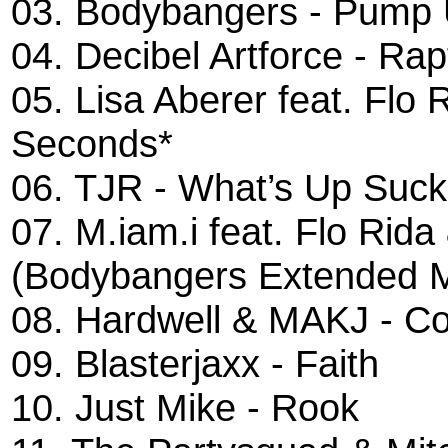
03. Bodybangers - Pump
04. Decibel Artforce - Rap
05. Lisa Aberer feat. Flo
Seconds*
06. TJR - What’s Up Suc
07. M.iam.i feat. Flo Rid
(Bodybangers Extended M
08. Hardwell & MAKJ - C
09. Blasterjaxx - Faith
10. Just Mike - Rook