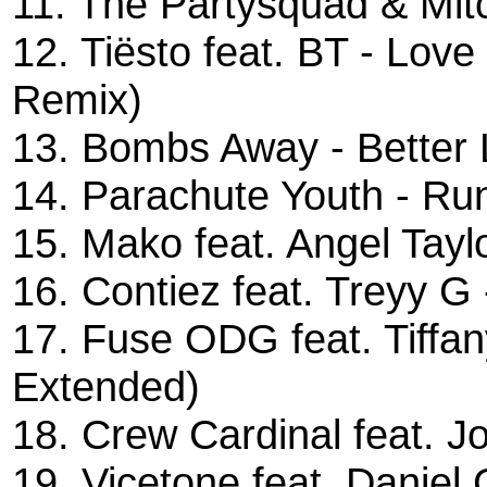
11. The Partysquad & Mit
12. Tiësto feat. BT - Lov
Remix)
13. Bombs Away - Better 
14. Parachute Youth - R
15. Mako feat. Angel Tayl
16. Contiez feat. Treyy G
17. Fuse ODG feat. Tiffa
Extended)
18. Crew Cardinal feat. J
19. Vicetone feat. Daniel