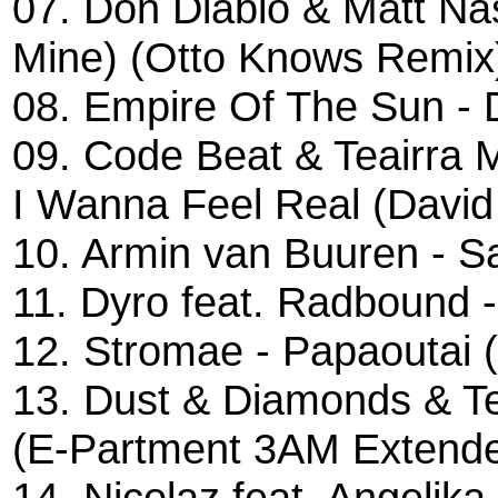
07. Don Diablo & Matt Nas
Mine) (Otto Knows Remix
08. Empire Of The Sun - 
09. Code Beat & Teairra M
I Wanna Feel Real (Davi
10. Armin van Buuren - S
11. Dyro feat. Radbound 
12. Stromae - Papaoutai 
13. Dust & Diamonds & Tea
(E-Partment 3AM Extende
14. Nicolaz feat. Angelika