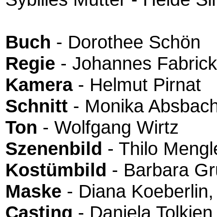
Buch
- Dorothee Schön
Regie
- Johannes Fabrick
Kamera
- Helmut Pirnat
Schnitt
- Monika Absbac
Ton
- Wolfgang Wirtz
Szenenbild
- Thilo Mengl
Kostümbild
- Barbara G
Maske
- Diana Koeberlin,
Casting
- Daniela Tolkien