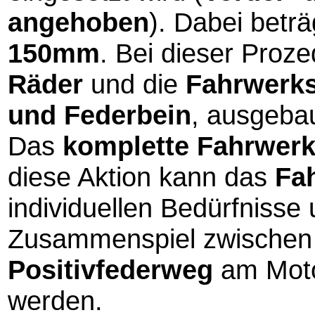
angehoben
). Dabei beträ
150mm
. Bei dieser Proze
Räder
und die
Fahrwerk
und Federbein
, ausgeba
Das
komplette Fahrwer
diese Aktion kann das
Fa
individuellen Bedürfnisse
Zusammenspiel zwische
Positivfederweg
am Motor
werden.