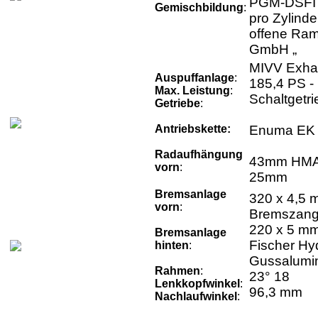
PGM-DSFI E
Gemischbildung
:
pro Zylinde
offene Ram
GmbH „
MIVV Exha
Auspuffanlage
:
185,4 PS -
Max. Leistung
:
Schaltget
Getriebe
:
Antriebskette:
Enuma EK 5
Radaufhängung
43mm HMAS 
vorn
:
25mm
Bremsanlage
320 x 4,5 
vorn
:
Bremszange
220 x 5 mm
Bremsanlage
Fischer Hyd
hinten
:
Gussalumin
Rahmen
:
23° 18
Lenkkopfwinkel
:
96,3 mm
Nachlaufwinkel
: