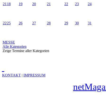
21
18
19
20
21
22
23
24
22
25
26
27
28
29
30
31
MESSE
Alle Kategorien
Zeige Termine aller Kategorien
KONTAKT
|
IMPRESSUM
Copyright © 2010
netMaga